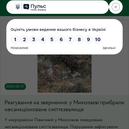
ДЕРЖЕКОІНСПЕКЦІЯ
2026-08-07
Реагування на звернення: у Миколаєві прибрали
несанкціоноване сміттєзвалище
У мікрорайоні Північний у Миколаєві ліквідовано
несанкціоноване сміттєзвалище. Порушення зафіксували