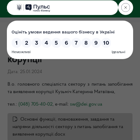
ДЕРЖЕКОІНСПЕКЦІЯ
Про сектор з питань
запобігання та виявлення
корупції
Дата: 25.01.2024
В.о. головного спеціаліста сектору з питань запобігання
та виявлення корупції Кузьміч Катерина Матвіївна,
тел.:
(048) 705-40-02
,
е
-
mail
:
sw@dei.gov.ua
Основні функції, повноваження, завдання та
напрями діяльності сектору з питань запобігання та
виявлення корупції.docx