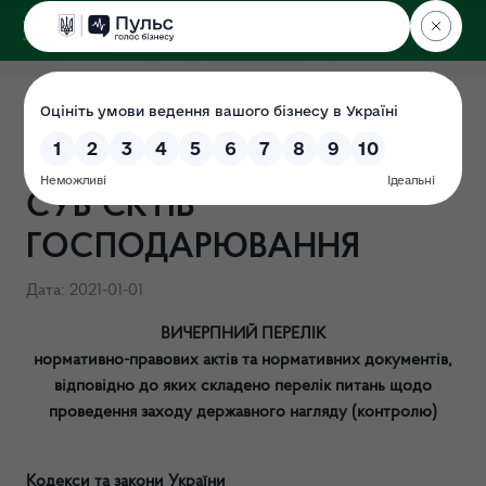
ДЕРЖЕКОІНСПЕКЦІЯ
ПЕРЕЛІК НОРМАТИВНО-
ПРАВОВИХ АКТІВ ДО
СУБ`ЄКТІВ
ГОСПОДАРЮВАННЯ
Дата: 2021-01-01
ВИЧЕРПНИЙ ПЕРЕЛІК
нормативно-правових актів та нормативних документів,
відповідно до яких складено перелік питань щодо
проведення заходу державного нагляду (контролю)
Кодекси та закони України