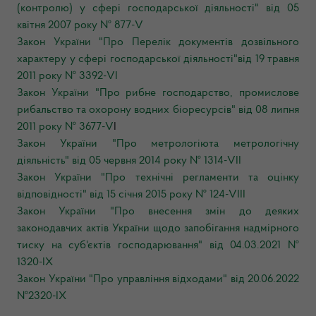
(контролю) у сфері господарської діяльності" від 05
квітня 2007 року № 877-V
Закон України "Про Перелік документів дозвільного
характеру у сфері господарської діяльності"від 19 травня
2011 року № 3392-VI
Закон України "Про рибне господарство, промислове
рибальство та охорону водних біоресурсів" від 08 липня
2011 року № 3677-V
I
Закон України "Про метрологіюта метрологічну
діяльність" від 05 червня 2014 року № 1314-VII
Закон України "Про технічні регламенти та оцінку
відповідності" від 15 січня 2015 року № 124-VIIІ
Закон України "Про внесення змін до деяких
законодавчих актів України щодо запобігання надмірного
тиску на суб'єктів господарювання" від 04.03.2021 №
1320-ІХ
Закон України "Про управління відходами" від 20.06.2022
№2320-IX