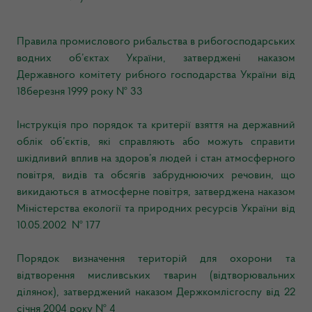
Правила промислового рибальства в рибогосподарських
водних об’єктах України, затверджені наказом
Державного комітету рибного господарства України від
18березня 1999 року № 33
Інструкція про порядок та критерії взяття на державний
облік об’єктів, які справляють або можуть справити
шкідливий вплив на здоров’я людей і стан атмосферного
повітря, видів та обсягів забруднюючих речовин, що
викидаються в атмосферне повітря, затверджена наказом
Міністерства екології та природних ресурсів України від
10.05.2002 № 177
Порядок визначення територій для охорони та
відтворення мисливських тварин (відтворювальних
ділянок), затверджений наказом Держкомлісгоспу від 22
січня 2004 року № 4