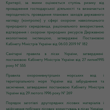
Критерії, за якими оцінюється ступінь ризику від
провадження господарської діяльності та визначається
періодичність проведення планових заходів державного
нагляду (контролю) у сфері охорони навколишнього
природного середовища, раціонального використання,
відтворення і охорони природних ресурсів Державною
екологічною інспекцією, затверджені Постановою
Кабінету Міністрів України від 06.03.2019 № 182
Санітарні правила в лісах України, затверджені
постановою Кабінету Міністрів України від 27 липня1995
року № 555
Правила охоронивнутрішніх морських вод і
територіального моря України від забруднення та
засмічення, затверджені постановою Кабінету Міністрів
України від 29 лютого 1996 року № 269
Порядок заготівлі другорядних лісови
х матеріалів і
здійснення побічних лісових користувань в лісах України,