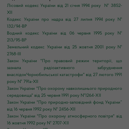
Лісовий кодекс України від 21 січня 1994 року № 3852-
XII
Кодекс України про надра від 27 липня 1994 року №
132/94-ВР
Водний кодекс України від 06 червня 1995 року №
213/95-ВР
Земельний кодекс України від 25 жовтня 2001 року №
2768-III
Закон України "Про правовий режим території, що
зазнала радіоактивного забруднення
внаслідокЧорнобильської катастрофи" від 27 лютого 1991
року № 791а-XII
Закон України "Пр
о охорону навколишнього природного
середовища" від 25 червня 1991 року №1264-ХІІ
Закон України "Про природно-заповідний фонд України”
від 16 червня 1992 року № 2456-XII
Закон України "Про охорону атмосферного повітря" від
16 жовтня 1992 року № 2707-ХII