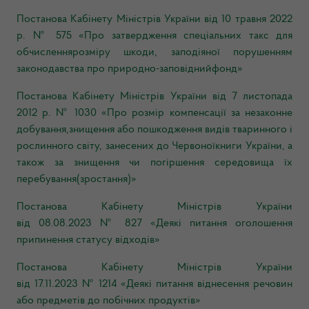
Постанова Кабінету Міністрів України від 10 травня 2022
р. № 575 «Про затвердження спеціальних такс для
обчисленнярозміру шкоди, заподіяної порушенням
законодавства про природно-заповіднийфонд»
Постанова Кабінету Міністрів України від 7 листопада
2012 р. № 1030 «Про розмір компенсації за незаконне
добування,знищення або пошкодження видів тваринного і
рослинного світу, занесених до Червоноїкниги України, а
також за знищення чи погіршення середовища їх
перебування(зростання)»
Постанова Кабінету Міністрів України
від
08.08.2023
№
827
«Деякі питання оголошення
припинення статусу відходів»
Постанова Кабінету Міністрів України
від
17.11.2023
№
1214
«Деякі питання віднесення речовин
або предметів до побічних продуктів»