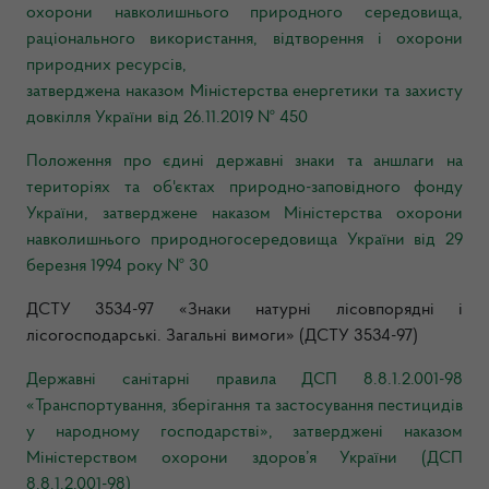
охорони навколишнього природного середовища,
раціонального використання, відтворення і охорони
природних ресурсів,
затверджена наказом Міністерства енергетики та захисту
довкілля України від 26.11.2019 № 450
Положення про єдині державні знаки та аншлаги на
територіях та об'єктах природно-заповідного фонду
України, затверджене наказом Міністерства охорони
навколишнього природногосередовища України від 29
березня 1994 року № 30
ДСТУ 3534-97 «Знаки натурні лісовпорядні і
лісогосподарські. Загальні вимоги» (ДСТУ 3534-97)
Державні санітарні правила ДСП 8.8.1.2.001-98
«Транспортування, зберігання та застосування пестицидів
у народному господарстві», затверджені наказом
Міністерством охорони здоров’я України
(ДСП
8.8.1.2.001-98)