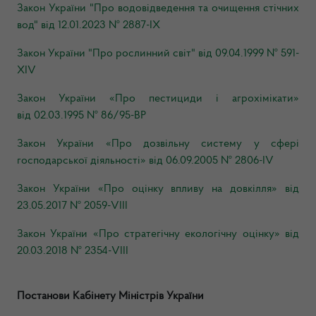
Закон України "Про водовідведення та очищення стічних
вод" від 12.01.2023 №
2887-IX
Закон України "Про рослинний світ" від 09.04.1999 №
591-
XIV
Закон України «Про пестициди і агрохімікати»
від
02.03.1995
№
86/95-ВР
Закон України
«Про дозвільну систему у сфері
господарської діяльності»
від
06.09.2005
№
2806-
IV
Закон України
«Про оцінку впливу на довкілля»
від
23.05.2017 № 2059-
VIII
Закон України
«Про стратегічну екологічну оцінку»
від
20.03.2018 № 2354-
VIII
Постанови Кабінету Міністрів України