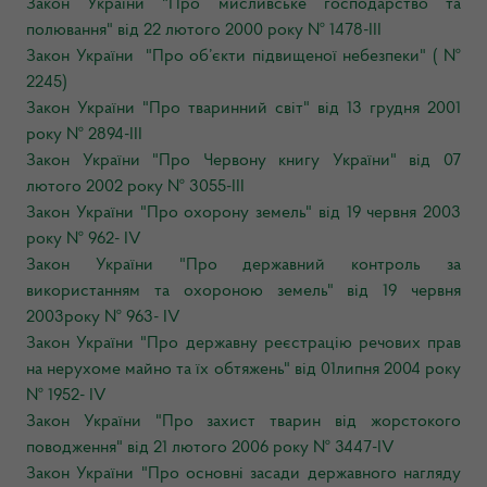
Закон України "Про мисливське господарство та
полювання" від 22 лютого 2000 року № 1478-ІІІ
Закон України "Про об’єкти підвищеної небезпеки" ( №
2245)
Закон України "Про тваринний світ" від 13 грудня 2001
року № 2894-ІІІ
Закон України "Про Червону книгу України" від 07
лютого 2002 року № 3055-ІІІ
Закон України "Про охорону земель" від 19 червня 2003
року № 962- IV
Закон України "Про державний контроль за
використанням та охороною земель" від 19 червня
2003року № 963- IV
Закон України "Про державну реєстрацію речових прав
на нерухоме майно та їх обтяжень" від 01липня 2004 року
№ 1952- IV
Закон України "Про захист тварин від жорстокого
поводження" від 21 лютого 2006 року № 3447-IV
Закон України "Про основні засади державного нагляду