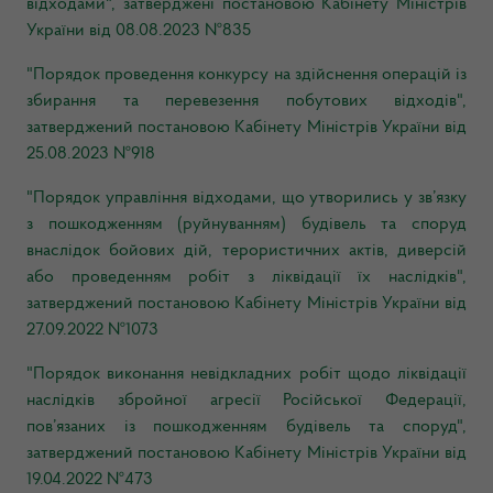
відходами", затверджені постановою Кабінету Міністрів
України від 08.08.2023 №835
"Порядок проведення конкурсу на здійснення операцій із
збирання та перевезення побутових відходів",
затверджений постановою Кабінету Міністрів України від
25.08.2023 №918
"Порядок управління відходами, що утворились у зв’язку
з пошкодженням (руйнуванням) будівель та споруд
внаслідок бойових дій, терористичних актів, диверсій
або проведенням робіт з ліквідації їх наслідків",
затверджений постановою Кабінету Міністрів України від
27.09.2022 №1073
"
Порядок виконання невідкладних робіт щодо ліквідації
наслідків збройної агресії Російської Федерації,
пов’язаних із пошкодженням будівель та споруд",
затверджений постановою Кабінету Міністрів України від
19.04.2022 №473