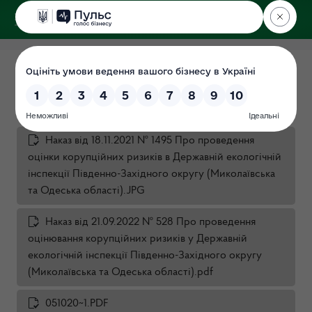
ДЕРЖЕКОІНСПЕКЦІЯ
Оцінка корупційних ризиків
Дата: 2021-11-18
Наказ від 18.11.2021 № 1495 Про проведення
оцінки корупційних ризиків в Державній екологічній
інспекції Південно-Західного округу (Миколаївська
та Одеська області).JPG
Наказ від 21.09.2022 № 528 Про проведення
оцінювання корупційних ризиків у Державній
екологічній інспекції Південно-Західного округу
(Миколаївська та Одеська області).pdf
051020~1.PDF