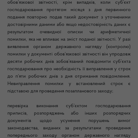
обов’язкової звітності, крім випадків, коли суб’єкт
господарювання протягом місяця з дня первинного
подання повторно подав такий документ з уточненими
достовірними даними або якщо недостовірність даних є
результатом очевидної описки чи арифметичної
помилки, яка не впливає на зміст поданої звітності. У разі
виявлення органом державного нагляду (контролю)
помилки у документі обов’язкової звітності він упродовж
десяти робочих днів зобов’язаний повідомити суб’єкта
господарювання про необхідність її виправлення у строк
до п’яти робочих днів з дня отримання повідомлення.
Невиправлення помилки у встановлений строк є
підставою для проведення позапланового заходу;
перевірка виконання суб’єктом господарювання
приписів, розпоряджень або інших розпорядчих
документів щодо усунення порушень вимог
законодавства, виданих за результатами проведення
попереднього заходу органом державного нагляду