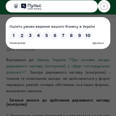
ДЕРЖЕКОІНСПЕКЦІЯ
Загальні консультації для
суб'єктів господарювання
Дата: 01.05.2025
Відповідно до
Закону України "Про основні засади
державного нагляду (контролю) у сфері господарської
діяльності":
Заходи державного нагляду (контролю)
-
планові та позапланові заходи, які здійснюються у формі
перевірок, ревізій, оглядів, обстежень та в інших формах,
визначених законом.
Загальні вимоги до здійснення державного нагляду
(контролю):