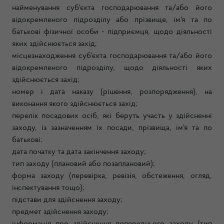
найменування суб'єкта господарювання та/або його
відокремленого підрозділу або прізвище, ім'я та по
батькові фізичної особи - підприємця, щодо діяльності
яких здійснюється захід;
місцезнаходження суб'єкта господарювання та/або його
відокремленого підрозділу, щодо діяльності яких
здійснюється захід;
номер і дата наказу (рішення, розпорядження), на
виконання якого здійснюється захід;
перелік посадових осіб, які беруть участь у здійсненні
заходу, із зазначенням їх посади, прізвища, ім'я та по
батькові;
дата початку та дата закінчення заходу;
тип заходу (плановий або позаплановий);
форма заходу (перевірка, ревізія, обстеження, огляд,
інспектування тощо);
підстави для здійснення заходу;
предмет здійснення заходу;