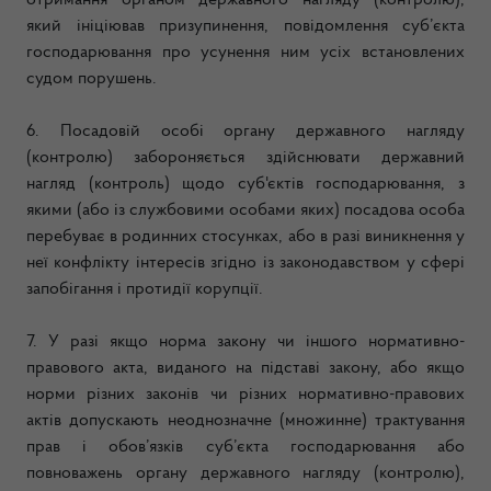
отримання органом державного нагляду (контролю),
який ініціював призупинення, повідомлення суб’єкта
господарювання про усунення ним усіх встановлених
судом порушень.
6. Посадовій особі органу державного нагляду
(контролю) забороняється здійснювати державний
нагляд (контроль) щодо суб'єктів господарювання, з
якими (або із службовими особами яких) посадова особа
перебуває в родинних стосунках, або в разі виникнення у
неї конфлікту інтересів згідно із законодавством у сфері
запобігання і протидії корупції.
7. У разі якщо норма закону чи іншого нормативно-
правового акта, виданого на підставі закону, або якщо
норми різних законів чи різних нормативно-правових
актів допускають неоднозначне (множинне) трактування
прав і обов’язків суб’єкта господарювання або
повноважень органу державного нагляду (контролю),