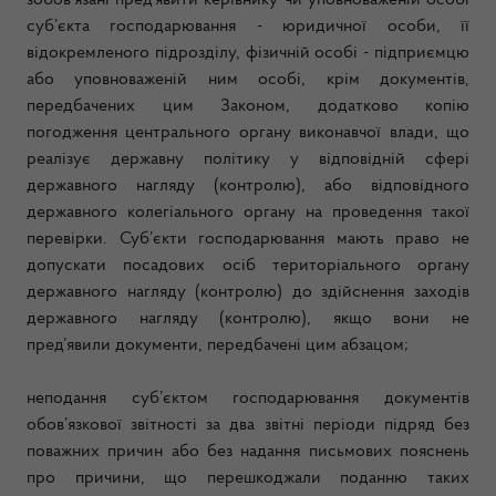
зобов’язані пред’явити керівнику чи уповноваженій особі
суб’єкта господарювання - юридичної особи, її
відокремленого підрозділу, фізичній особі - підприємцю
або уповноваженій ним особі, крім документів,
передбачених цим Законом, додатково копію
погодження центрального органу виконавчої влади, що
реалізує державну політику у відповідній сфері
державного нагляду (контролю), або відповідного
державного колегіального органу на проведення такої
перевірки. Суб’єкти господарювання мають право не
допускати посадових осіб територіального органу
державного нагляду (контролю) до здійснення заходів
державного нагляду (контролю), якщо вони не
пред’явили документи, передбачені цим абзацом;
неподання суб’єктом господарювання документів
обов’язкової звітності за два звітні періоди підряд без
поважних причин або без надання письмових пояснень
про причини, що перешкоджали поданню таких