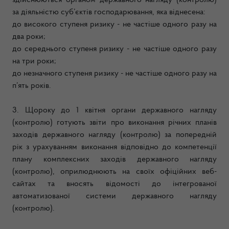
здійснюються органом державного нагляду (контролю)
за діяльністю суб’єктів господарювання, яка віднесена:
до високого ступеня ризику - не частіше одного разу на
два роки;
до середнього ступеня ризику - не частіше одного разу
на три роки;
до незначного ступеня ризику - не частіше одного разу на
п’ять років.
3. Щороку до 1 квітня органи державного нагляду
(контролю) готують звіти про виконання річних планів
заходів державного нагляду (контролю) за попередній
рік з урахуванням виконання відповідно до компетенції
плану комплексних заходів державного нагляду
(контролю), оприлюднюють на своїх офіційних веб-
сайтах та вносять відомості до інтегрованої
автоматизованої системи державного нагляду
(контролю).