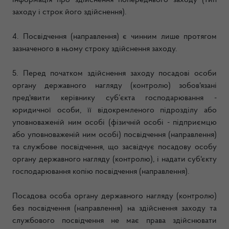
інформація про здійснення попереднього заходу (тип
заходу і строк його здійснення).
4. Посвідчення (направлення) є чинним лише протягом
зазначеного в ньому строку здійснення заходу.
5. Перед початком здійснення заходу посадові особи
органу державного нагляду (контролю) зобов'язані
пред'явити керівнику суб’єкта господарювання -
юридичної особи, її відокремленого підрозділу або
уповноваженій ним особі (фізичній особі - підприємцю
або уповноваженій ним особі) посвідчення (направлення)
та службове посвідчення, що засвідчує посадову особу
органу державного нагляду (контролю), і надати суб'єкту
господарювання копію посвідчення (направлення).
Посадова особа органу державного нагляду (контролю)
без посвідчення (направлення) на здійснення заходу та
службового посвідчення не має права здійснювати