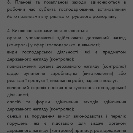
3. Планові та позапланові заходи здійснюються в
робочий час суб'єкта господарювання, встановлений
його правилами внутрішнього трудового розпорядку.
4. Виключно законами встановлюються:
органи, уповноважені здійснювати державний нагляд
(контроль) у сфері господарської діяльності;
види господарської діяльності, які є предметом
державного нагляду (контролю);
повноваження органів державного нагляду (контролю)
щодо зупинення виробництва (виготовлення) або
реалізації продукції, виконання робіт, надання послуг;
вичерпний перелік підстав для зупинення господарської
діяльності;
спосіб та форми здійснення заходів здійснення
державного нагляду (контролю);
санкції за порушення вимог законодавства і перелік
порушень, які є підставою для видачі органом
державного нагляду (контролю) припису, розпорядження