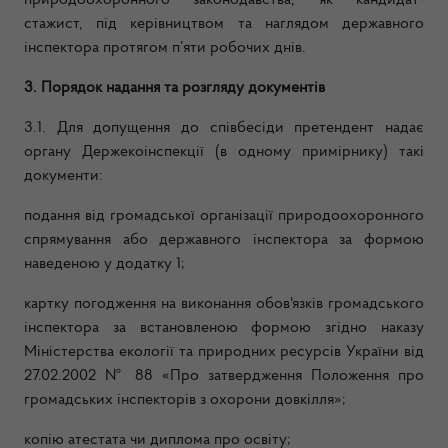
природоохоронного законодавства, як кандидат-
стажист, під керівництвом та наглядом державного
інспектора протягом п’яти робочих днів.
3. Порядок надання та розгляду документів
3.1. Для допущення до співбесіди претендент надає
органу Держекоінспекції (в одному примірнику) такі
документи:
подання від громадської організації природоохоронного
спрямування або державного інспектора за формою
наведеною у додатку 1;
картку погодження на виконання обов'язків громадського
інспектора за встановленою формою згідно наказу
Міністерства екології та природних ресурсів України від
27.02.2002 № 88 «Про затвердження Положення про
громадських інспекторів з охорони довкілля»;
копію атестата чи диплома про освіту;