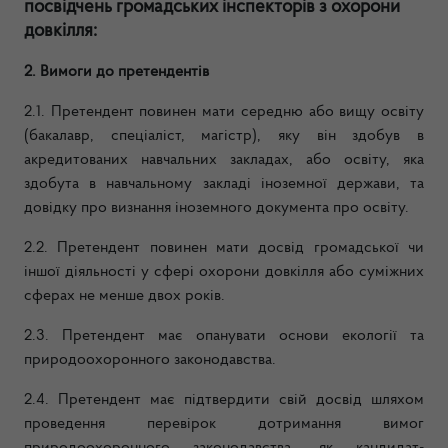
посвідчень громадських інспекторів
з охорони
довкілля:
2. Вимоги до претендентів
2.1. Претендент повинен мати середню або вищу освіту
(бакалавр, спеціаліст, магістр), яку він здобув в
акредитованих навчальних закладах, або освіту, яка
здобута в навчальному закладі іноземної держави, та
довідку про визнання іноземного документа про освіту.
2.2. Претендент повинен мати досвід громадської чи
іншої діяльності у сфері охорони довкілля або суміжних
сферах не менше двох років.
2.3. Претендент має опанувати основи екології та
природоохоронного законодавства.
2.4. Претендент має підтвердити свій досвід шляхом
проведення перевірок дотримання вимог