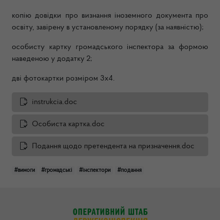
копію довідки про визнання іноземного документа про
освіту, завірену в установленому порядку (за наявністю);
особисту картку громадського інспектора за формою
наведеною у додатку 2;
дві фотокартки розміром 3х4.
instrukcia.doc
Особиста картка.doc
Подання щодо претендента на призначення.doc
#вимоги
#громадські
#інспектори
#подання