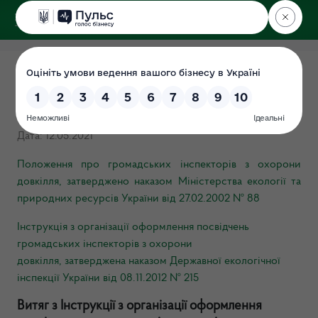
ДЕРЖЕКОІНСПЕКЦІЯ
Громадські інспектори з
охорони довкілля
Дата: 12.05.2021
Положення про громадських інспекторів з охорони
довкілля, затверджено наказом Міністерства екології та
природних ресурсів України від 27.02.2002 № 88
Інструкція
з організації оформлення посвідчень
громадських інспекторів з охорони
довкілля,
затверджена наказом Державної екологічної
інспекції України від 08.11.2012 № 215
Витяг з Інструкції з організації оформлення