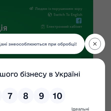
Людям із порушенням зору
Switch To English
ія
Електронний кабінет
ФОРМАЦІЯ
НОВИНИ
ЕКОЗАГРОЗА