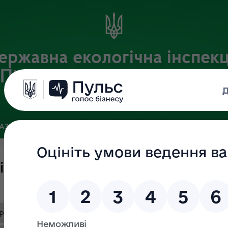
ержавна екологічна інспекц
Південно-Західного округу
Офіційний веб-портал Державної екологічної інспекції України
БАЗА
ЗВ’ЯЗКИ ІЗ ГРОМАДСЬКІСТЮ ТА ЗМІ
ПУБЛІЧНА ІН
ік
pdf