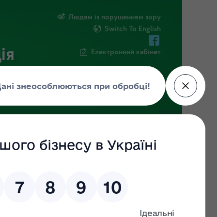
Людям із порушенням зору
Switch To English
ія
Електронний кабінет
ФОРМАЦІЯ
НОВИНИ
ЕКОЗАГРОЗА