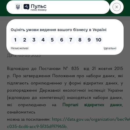
ДЕРЖЕКОІНСПЕКЦІЯ
Оприлюднено у формі
відкритих даних
Дата: 03.03.2023
Відповідно до Постанови № 835
від 21 жовтня 2015
р.
Про затвердження Положення про набори даних, які
підлягають оприлюдненню у формі відкритих даних, у
розпорядженні Державної екологічної інспекції України
(відповідно до компетенції) знаходяться набори даних,
які
оприлюднено на
Порталі відкритих даних
,
ознайомитись
можна
за
посиланням:
https://data.gov.ua/organization/bec9e
c035-4cd6-acc9-5f35df97965b
.