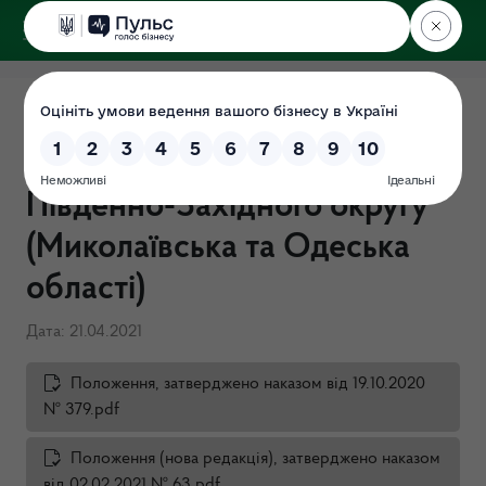
ДЕРЖЕКОІНСПЕКЦІЯ
Положення про Державну
екологічну інспекцію
Південно-Західного округу
(Миколаївська та Одеська
області)
Дата: 21.04.2021
Положення, затверджено наказом від 19.10.2020
№ 379.pdf
Положення (нова редакція), затверджено наказом
від 02.02.2021 № 63.pdf