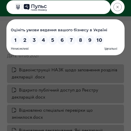
ДЕРЖЕКОІНСПЕКЦІЯ
Рекомендації для суб'єктів
декларування
Дата: 07.05.2021
Відеоінструкції НАЗК щодо заповнення розділів
декларації .docx
Відкрито публічний доступ до Реєстру
декларацій.docx
Відновлено спеціальні перевірки що
змінилося.docx
Відновлення декларування. Які декларації