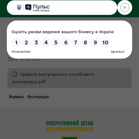
ДЕРЖЕКОІНСПЕКЦІЯ
Правила внутрішнього
трудового розпорядку
Дата: 21.05.2021
правила внутрішнього службового
розпорядку.pdf
#правила
#розпорядок