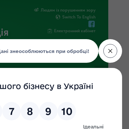
Людям із порушенням зору
Switch To English
ія
Електронний кабінет
ФОРМАЦІЯ
НОВИНИ
ЕКОЗАГРОЗА
аної
яду