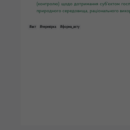
(контролю) щодо дотримання суб’єктом госп
природного середовища, раціонального викор
#акт
#перевірка
#форма_акту