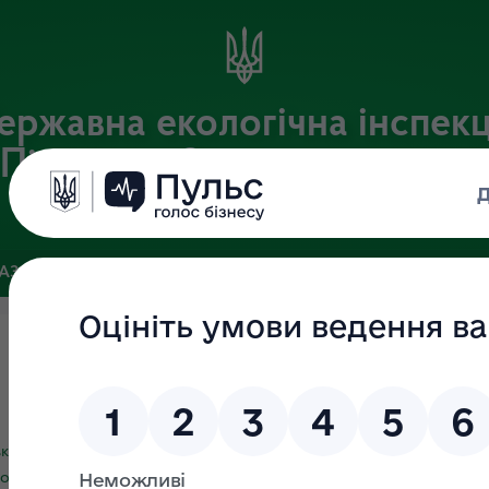
ержавна екологічна інспекц
Південно-Західного округу
Офіційний веб-портал Державної екологічної інспекції України
БАЗА
ЗВ’ЯЗКИ ІЗ ГРОМАДСЬКІСТЮ ТА ЗМІ
ПУБЛІЧНА ІН
кілля України від 26.11.2019 № 450 "Про затвердження Уніфіков
оведення планового (позапланового) заходу державного нагл