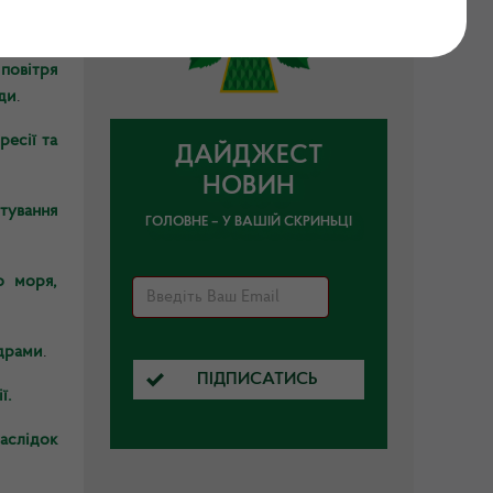
повітря
оди
.
ресії та
ДАЙДЖЕСТ
НОВИН
тування
ГОЛОВНЕ – У ВАШІЙ СКРИНЬЦІ
о моря,
адрами
.
ПІДПИСАТИСЬ
ї.
аслідок