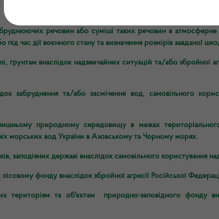
абруднюючих речовин або суміші таких речовин в атмосферне 
 під час дії воєнного стану та визначення розмірів завданої шк
і, ґрунтам внаслідок надзвичайних ситуацій та/або збройної аг
ідок забруднення та/або засмічення вод, самовільного корис
колишньому природному середовищу в межах територіальног
шніх морських вод України в Азовському та Чорному морях.
ків, заподіяних державі внаслідок самовільного користування н
 лісовому фонду внаслідок збройної агресії Російської Федераці
них територіям та об'єктам природно-заповідного фонду вн