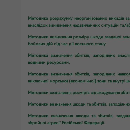
Методика розрахунку неорганізованих викидів з
внаслідок виникнення надзвичайних ситуацій та/або
Методики визначення розміру шкоди завданої земл
бойових дій під час дії воєнного стану
.
Методика визначення збитків, заподіяних внасл
водними ресурсами
.
Методика визначення збитків, заподіяних нав
виключної морської (економічної) зони та внутрі
Методики визначення розмірів відшкодування збит
Методики визначення шкоди та збитків, заподіяних
Методики визначення шкоди та збитків, завда
збройної агресії Російської Федерації
.