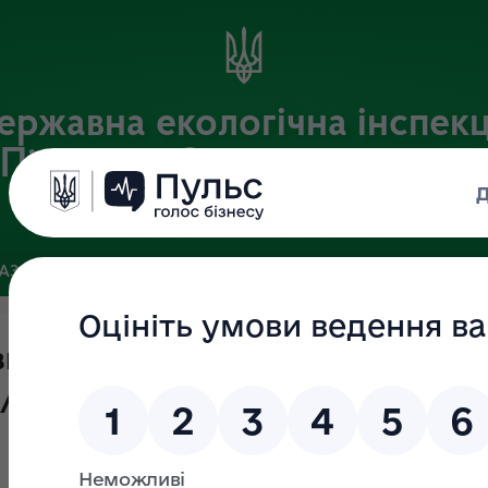
ержавна екологічна інспекц
Південно-Західного округу
Офіційний веб-портал Державної екологічної інспекції України
БАЗА
ЗВ’ЯЗКИ ІЗ ГРОМАДСЬКІСТЮ ТА ЗМІ
ПУБЛІЧНА ІН
мірів шкоди, внаслідок
або під час дії воєнного стану