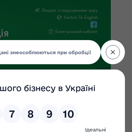
Людям із порушенням зору
Switch To English
ія
Електронний кабінет
ФОРМАЦІЯ
НОВИНИ
ЕКОЗАГРОЗА