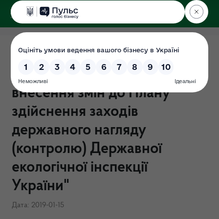
ДЕРЖЕКОІНСПЕКЦІЯ
Наказ Держекоінспекції від
14.01.2019 №15 "Про
внесення змін до Плану
здійснення заходів
державного нагляду
(контролю) Державної
екологічної інспекції
України"
Дата: 2019-01-15