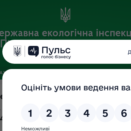
ержавна екологічна інспекц
Південно-Західного округу
Офіційний веб-портал Державної екологічної інспекції України
БАЗА
ЗВ’ЯЗКИ ІЗ ГРОМАДСЬКІСТЮ ТА ЗМІ
ПУБЛІЧНА ІН
екція Південно-Західного округу
 області) повідомляє про резуль
24.05.2021 № 594