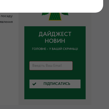
хідного
 посаду
явлення
ДАЙДЖЕСТ
НОВИН
ГОЛОВНЕ – У ВАШІЙ СКРИНЬЦІ
ПІДПИСАТИСЬ