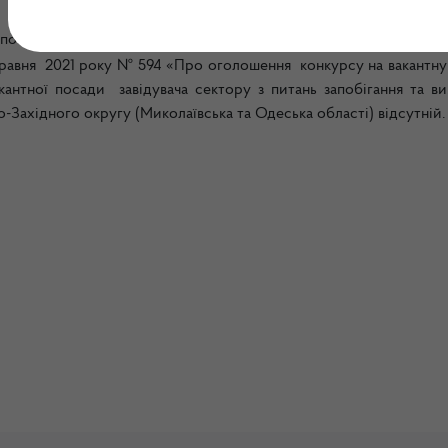
овідно до наказу Державної екологічної інспекції Південно-За
 травня 2021 року № 594 «Про оголошення конкурсу на вакантну
антної посади завідувача сектору з питань запобігання та ви
о-Західного округу (Миколаївська та Одеська області) відсутній.