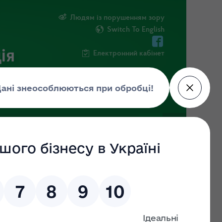
Людям із порушенням зору
Switch To English
ія
Електронний кабінет
ФОРМАЦІЯ
НОВИНИ
ЕКОЗАГРОЗА
тати