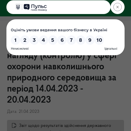
ДЕРЖЕКОІНСПЕКЦІЯ
Звітність щодо результатів
здійснення державного
нагляду (контролю) у сфері
охорони навколишнього
природного середовища за
період 14.04.2023 -
20.04.2023
Дата: 21.04.2023
Звіт щодо результатів здійснення державного