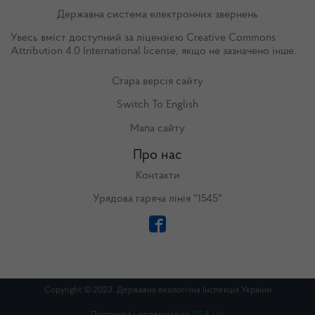
Державна система електронних звернень
Увесь вміст доступний за ліцензією
Creative Commons
Attribution 4.0 International license
, якщо не зазначено інше.
Стара версія сайту
Switch To English
Мапа сайту
Про нас
Контакти
Урядова гаряча лінія "1545"
Copyright © 2023. Державна екологічна Інспекція України
Підтримка і модернізація
TISA Ltd