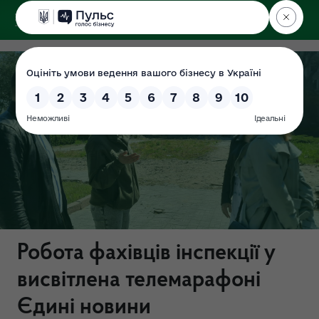
ДЕРЖЕКОІНСПЕКЦІЯ
Робота фахівців інспекції у
висвітлена телемарафоні
Єдині новини