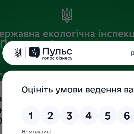
ержавна екологічна інспекц
Південно-Західного округу
Офіційний веб-портал Державної екологічної інспекції України
БАЗА
ЗВ’ЯЗКИ ІЗ ГРОМАДСЬКІСТЮ ТА ЗМІ
ПУБЛІЧНА ІН
ів здійснення державного нагляду
они навколишнього природного
05.2023 - 25.05.2023