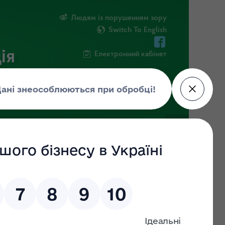
Людям із порушенням зору
Switch To English
ія
Електронний кабінет
ФОРМАЦІЯ
НОВИНИ
ЕКОЗАГРОЗА