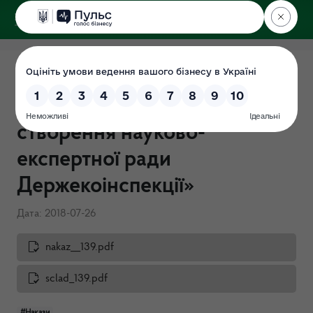
ДЕРЖЕКОІНСПЕКЦІЯ
Наказ Держекоінспекції від
26.07.2018 року №139 «Про
створення науково-
експертної ради
Держекоінспекції»
Дата: 2018-07-26
nakaz__139.pdf
sclad_139.pdf