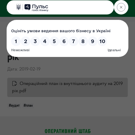
ДЕРЖЕКОІНСПЕКЦІЯ
Операційний план із
внутпішнього аудиту на 2019
рік
Дата: 2019-02-19
Операційний план із внутпішнього аудиту на 2019
рік.pdf
#аудит
#план