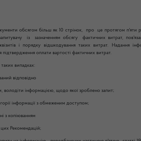
документи обсягом більш
як 10 стрінок, про це протягом п'яти 
запитувачу із зазначенням обсягу фактичних витрат, пов'яз
зитів і порядку відшкодування таких витрат. Надання інф
я підтвердження оплати вартості фактичних витрат.
 таких випадках:
язаний відповідно
м, володіти інформацією, щодо якої зроблено запит;
горії інформації
з обмеженим доступом;
ані з копіюванням
 цих Рекомендацій;