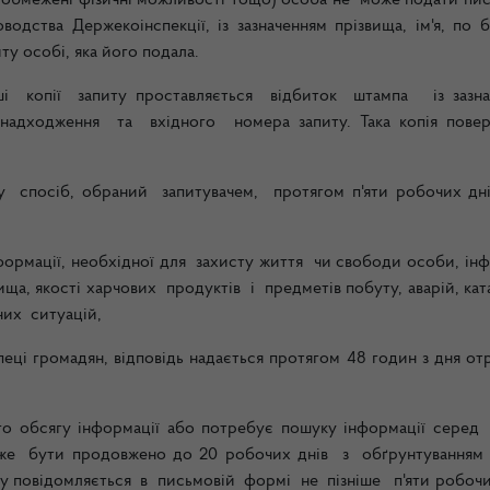
, обмежені фізичні можливості тощо) особа не може подати пи
дства Держекоінспекції, із зазначенням прізвища, ім'я, по ба
иту особі,
яка його подала.
 копії запиту проставляється відбиток штампа із зазн
надходження та вхідного номера запиту. Така копія повер
я у спосіб, обраний запитувачем, протягом п'яти робочих дні
нформації, необхідної
для захисту життя чи свободи особи, інф
, якості харчових продуктів і предметів побуту, аварій, кат
них ситуацій,
еці громадян, відповідь надається протягом 48 годин з дня от
ого обсягу інформації
або потребує пошуку інформації серед 
е бути продовжено до 20 робочих днів з обґрунтуванням
у повідомляється в письмовій формі не пізніше п'яти робочих