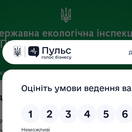
ержавна екологічна інспекц
Південно-Західного округу
Офіційний веб-портал Державної екологічної інспекції України
БАЗА
ЗВ’ЯЗКИ ІЗ ГРОМАДСЬКІСТЮ ТА ЗМІ
ПУБЛІЧНА ІН
ання запитів
Рекомендації зі
одання запитів на інформацію