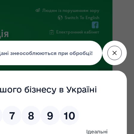
Людям із порушенням зору
Switch To English
ія
Електронний кабінет
ФОРМАЦІЯ
НОВИНИ
ЕКОЗАГРОЗА