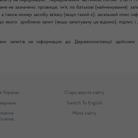
запиту на інформацію, передбачених частиною п'ятою статті 19
аме не зазначено: прізвище, ім'я, по батькові (найменування) зап
,
а також номер засобу зв'язку (якщо такий є); загальний опис ін
до якого зроблено запит (якщо запитувачу це відомо); підпис і 
ових запитів на інформацію
до Держекоінспекції здійснює
я України
Стара версія сайту
вернень
Switch To English
reative
Мапа сайту
license
,