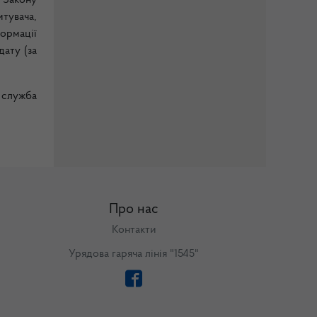
 Закону
итувача,
формації
дату (за
 служба
Про нас
Контакти
Урядова гаряча лінія "1545"