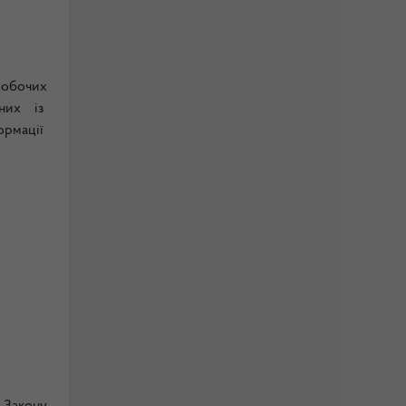
робочих
аних із
ормації