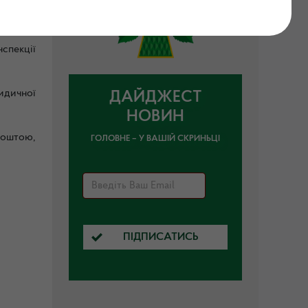
нспекції
идичної
ДАЙДЖЕСТ
НОВИН
поштою,
ГОЛОВНЕ – У ВАШІЙ СКРИНЬЦІ
ПІДПИСАТИСЬ