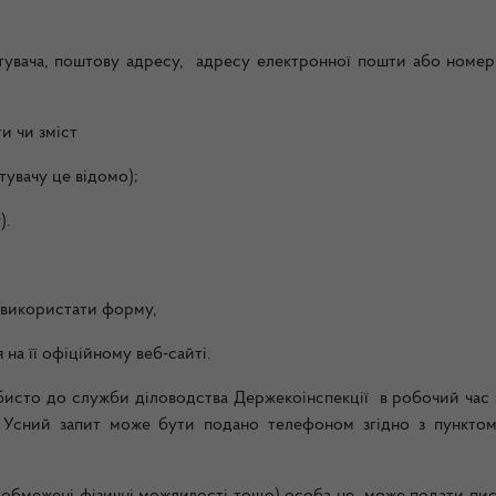
итувача, поштову адресу, адресу електронної пошти або номер
ти чи зміст
тувачу це відомо);
).
е використати форму,
на її офіційному веб-сайті.
сто до служби діловодства Держекоінспекції в робочий час з
. Усний запит може бути подано телефоном згідно
з пункто