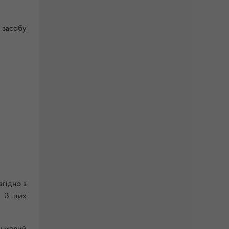
 засобу
гідно з
м 3 цих