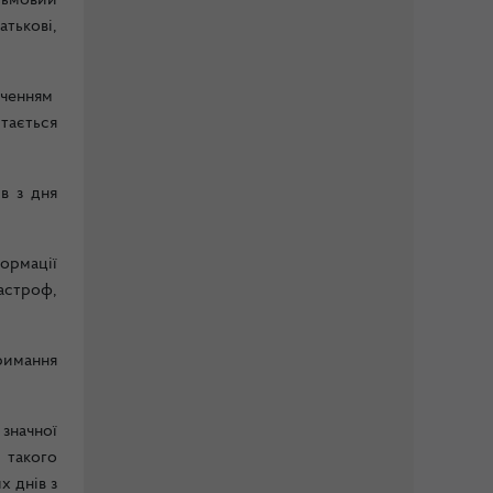
сьмовий
тькові,
аченням
тається
в з дня
ормації
астроф,
римання
значної
 такого
 днів з