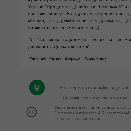
4) не дотримано вимог до складення та подання 
України "Про доступ
до публічної інформації", а с
поштову адресу або адресу електронної пошти
або вид, назву, реквізити чи зміст документа, що
умови подання письмового запиту).
16. Реєстрацію надходження усних та письм
діловодства Держекоінспекції.
#запит_деі
#запити
#порядок
#скласти_запит
Міністерство економіки та довкілл
Державна система електронних з
Увесь вміст доступний за ліцензією
C
Commons Attribution 4.0 International 
якщо не зазначено інше.