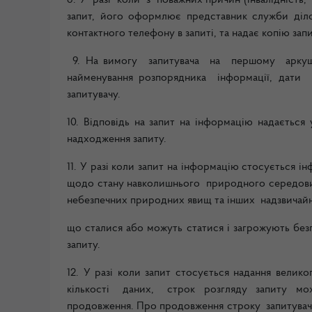
8. У разі коли з поважних причин (інвалідність
запит, його оформлює представник служби ділово
контактного телефону в запиті, та надає копію зап
9. На вимогу запитувача на першому аркуші
найменування розпорядника інформації, дати 
запитувачу.
10. Відповідь на запит на інформацію надаєтьс
надходження запиту.
11. У разі коли запит на інформацію стосується і
щодо стану навколишнього природного середовища
небезпечних природних явищ та інших надзвичай
що сталися або можуть статися і загрожують безп
запиту.
12. У разі коли запит стосується надання велик
кількості даних, строк розгляду запиту мож
продовження. Про продовження строку запитувач