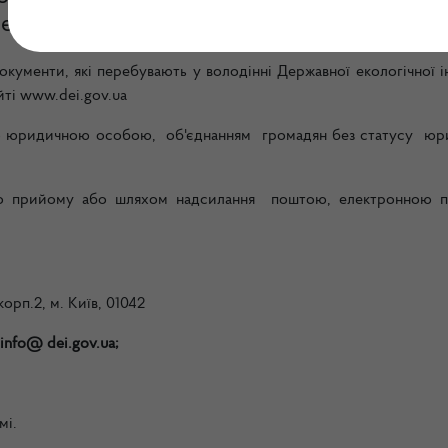
кологічної інспекції України
документи,
які перебувають у володінні Державної екологічної і
йті www.dei.gov.ua
бо юридичною особою, об'єднанням громадян без статусу юр
ого прийому або шляхом надсилання поштою, електронною 
рп.2, м. Київ, 01042
info@ dei.gov.ua;
мі.