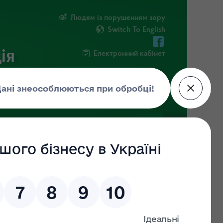
Людям із порушенням зору
Switch To English
ія
Електронний кабінет
ФОРМАЦІЯ
НОВИНИ
ЕКОЗАГРОЗА