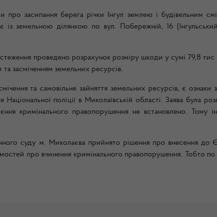
и про засипання берега річки Інгул землею і будівельним смі
є із земельною ділянкою по вул. Побережній, 16 (Інгульськи
стеження проведено розрахунок розміру шкоди у сумі 79,8 тис 
и та засміченням земельних ресурсів.
смічення та самовільне зайняття земельних ресурсів, є ознаки 
я Національної поліції в Миколаївській області. Заява була роз
коєння кримінального правопорушення не встановлено. Тому ін
нного суду м. Миколаєва прийнято рішення про внесення до 
омостей про вчинення кримінального правопорушення. Тобто по