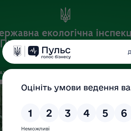
ержавна екологічна інспекц
Південно-Західного округу
Офіційний веб-портал Державної екологічної інспекції України
БАЗА
ЗВ’ЯЗКИ ІЗ ГРОМАДСЬКІСТЮ ТА ЗМІ
ПУБЛІЧНА ІН