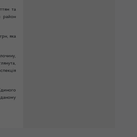
ттям та
й район
грн, яка
злочину,
глянута,
спекція
Єдиного
 даному