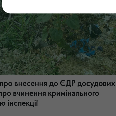
 про внесення до ЄДР досудових
 про вчинення кримінального
 інспекції