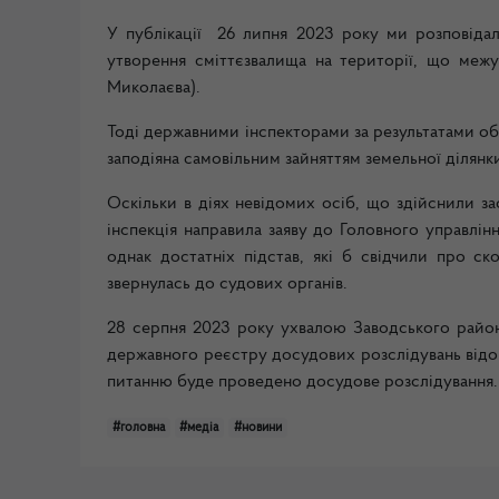
У публікації 26 липня 2023 року ми розповідал
утворення сміттєзвалища на території, що межу
Миколаєва).
Тоді державними інспекторами за результатами об
заподіяна самовільним зайняттям земельної ділянк
Оскільки в діях невідомих осіб, що здійснили за
інспекція направила заяву до Головного управлінн
однак достатніх підстав, які б свідчили про с
звернулась до судових органів.
28 серпня 2023 року ухвалою Заводського райо
державного реєстру досудових розслідувань від
питанню буде проведено досудове розслідування.
#головна
#медіа
#новини