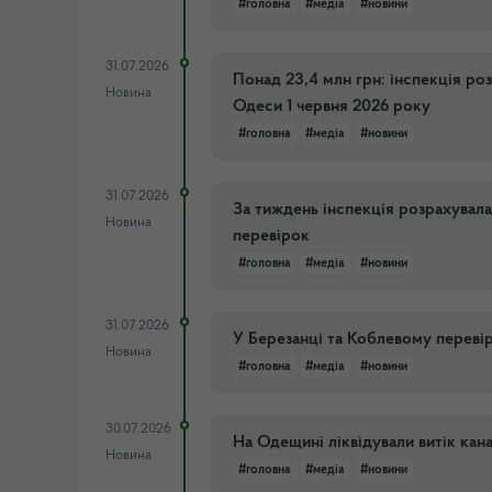
#головна
#медіа
#новини
31.07.2026
Понад 23,4 млн грн: інспекція ро
Новина
Одеси 1 червня 2026 року
#головна
#медіа
#новини
31.07.2026
За тиждень інспекція розрахувала
Новина
перевірок
#головна
#медіа
#новини
31.07.2026
У Березанці та Коблевому переві
Новина
#головна
#медіа
#новини
30.07.2026
На Одещині ліквідували витік кана
Новина
#головна
#медіа
#новини