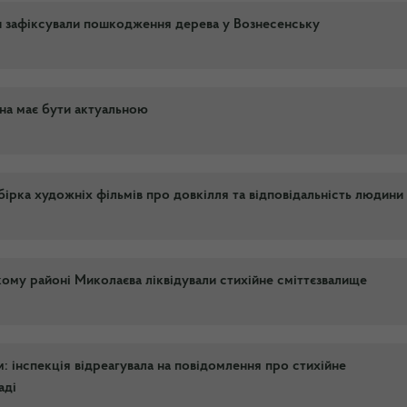
и зафіксували пошкодження дерева у Вознесенську
она має бути актуальною
бірка художніх фільмів про довкілля та відповідальність людини
ому районі Миколаєва ліквідували стихійне сміттєзвалище
 інспекція відреагувала на повідомлення про стихійне
аді