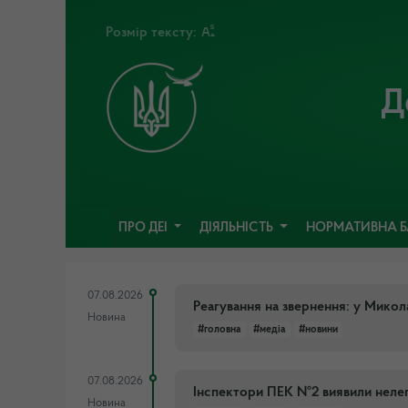
Розмір тексту:
Д
ПРО ДЕІ
ДІЯЛЬНІСТЬ
НОРМАТИВНА 
07.08.2026
Реагування на звернення: у Микол
Новина
#головна
#медіа
#новини
07.08.2026
Інспектори ПЕК №2 виявили неле
Новина