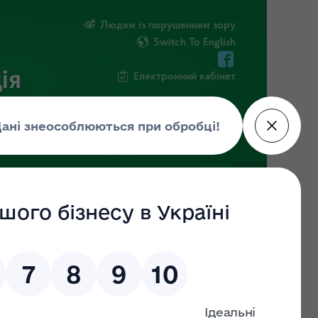
Людям із порушенням зору
Switch To English
ія
Електронний кабінет
ФОРМАЦІЯ
НОВИНИ
ЕКОЗАГРОЗА