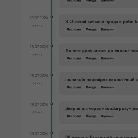
#головна
#медіа
#новини
29.07.2026
В Очакові виявили продаж риби б
Новина
#головна
#медіа
#новини
28.07.2026
Хочете долучитися до екологічно
Новина
#головна
#медіа
#новини
28.07.2026
Інспекція перевіряє екологічний 
Новина
#головна
#медіа
#новини
28.07.2026
Звернення через «ЕкоЗагрозу» доп
Новина
#головна
#медіа
#новини
28.07.2026
28 липня — Всесвітній день охоро