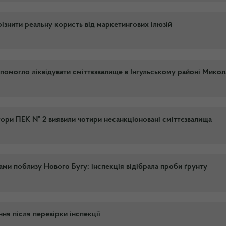
різнити реальну користь від маркетингових ілюзій
помогло ліквідувати сміттєзвалище в Інгульському районі Микол
ори ПЕК № 2 виявили чотири несанкціоновані сміттєзвалища
ми поблизу Нового Бугу: інспекція відібрала проби ґрунту
я після перевірки інспекції