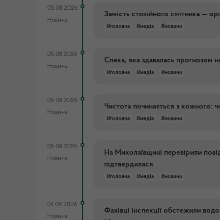
05.08.2026
Замість стихійного смітника — ор
Новина
#головна
#медіа
#новини
05.08.2026
Спека, яка здавалась прогнозом 
Новина
#головна
#медіа
#новини
05.08.2026
Чистота починається з кожного: ч
Новина
#головна
#медіа
#новини
05.08.2026
На Миколаївщині перевірили пові
Новина
підтвердилася
#головна
#медіа
#новини
04.08.2026
Фахівці інспекції обстежили водо
Новина