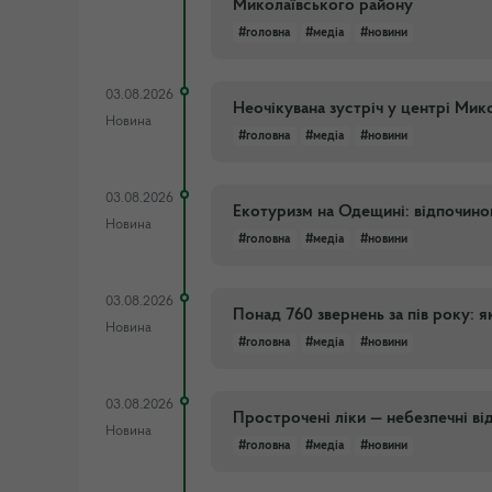
Миколаївського району
#головна
#медіа
#новини
03.08.2026
Неочікувана зустріч у центрі Мик
Новина
#головна
#медіа
#новини
03.08.2026
Екотуризм на Одещині: відпочино
Новина
#головна
#медіа
#новини
03.08.2026
Понад 760 звернень за пів року: 
Новина
#головна
#медіа
#новини
03.08.2026
Прострочені ліки — небезпечні ві
Новина
#головна
#медіа
#новини