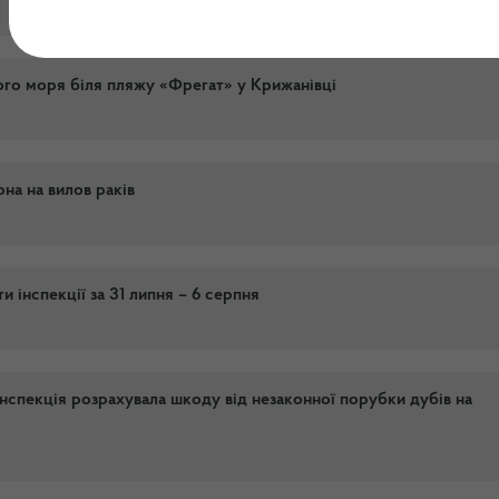
ого моря біля пляжу «Фрегат» у Крижанівці
на на вилов раків
 інспекції за 31 липня – 6 серпня
 інспекція розрахувала шкоду від незаконної порубки дубів на