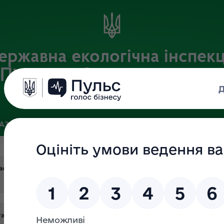
ержавна екологічна інспекц
Південно-Західного округу
Офіційний веб-портал Державної екологічної інспекції України
БАЗА
ЗВ’ЯЗКИ ІЗ ГРОМАДСЬКІСТЮ ТА ЗМІ
ПУБЛІЧНА ІН
аєві прибрали несанкціоноване сміттєзвалище
гальний продаж водних біоресурсів