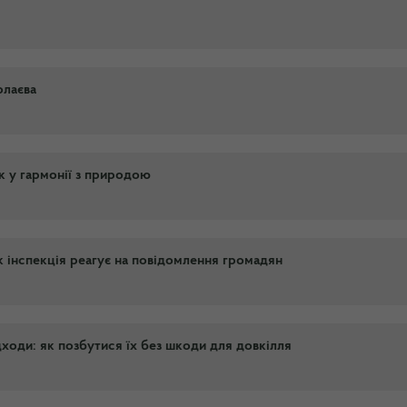
олаєва
к у гармонії з природою
як інспекція реагує на повідомлення громадян
дходи: як позбутися їх без шкоди для довкілля