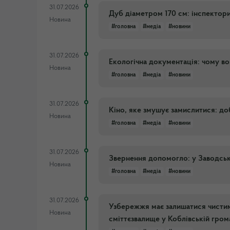
31.07.2026
Дуб діаметром 170 см: інспектор
Новина
#головна
#медіа
#новини
31.07.2026
Екологічна документація: чому в
Новина
#головна
#медіа
#новини
31.07.2026
Кіно, яке змушує замислитися: до
Новина
#головна
#медіа
#новини
31.07.2026
Звернення допомогло: у Заводськ
Новина
#головна
#медіа
#новини
31.07.2026
Узбережжя має залишатися чистим:
Новина
сміттєзвалище у Коблівській гром