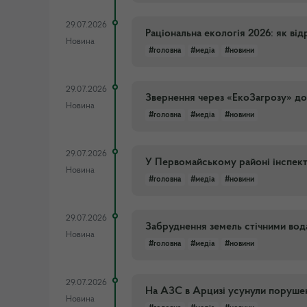
29.07.2026
Раціональна екологія 2026: як від
Новина
#головна
#медіа
#новини
29.07.2026
Звернення через «ЕкоЗагрозу» до
Новина
#головна
#медіа
#новини
29.07.2026
У Первомайському районі інспект
Новина
#головна
#медіа
#новини
29.07.2026
Забруднення земель стічними вода
Новина
#головна
#медіа
#новини
29.07.2026
На АЗС в Арцизі усунули порушенн
Новина