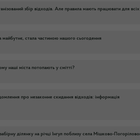
ганізований збір відходів. Але правила мають працювати для всіх
на майбутнє, стала частиною нашого сьогодення
ому наші міста потопають у смітті?
домлення про незаконне скидання відходів: інформація
забірну ділянку на річці Інгул поблизу села Мішково-Погорілово