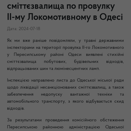
сміттєзвалища по провулку
ІІ-му Локомотивному в Одесі
Дата: 2024-07-18
Як ми вже раніше повідомляли, у травні державними
інспекторами на території провулка ІІ-го Локомотивного
у Пересипському районі Одеси виявлені стихійні
сміттєзвалища побутових, будівельних відходів,
відпрацьованих шин та люмінесцентних ламп.
Інспекцією направлено листа до Одеської міської ради
щодо ліквідації несанкціонованих сміттєзвалищ, а також
забезпечення недопуску вантажної техніки та
автомобільного транспорту, з якого відбувається скид
відходів.
За результатами проведення комісійного обстеження
Пересипською районною адміністрацією Одеської