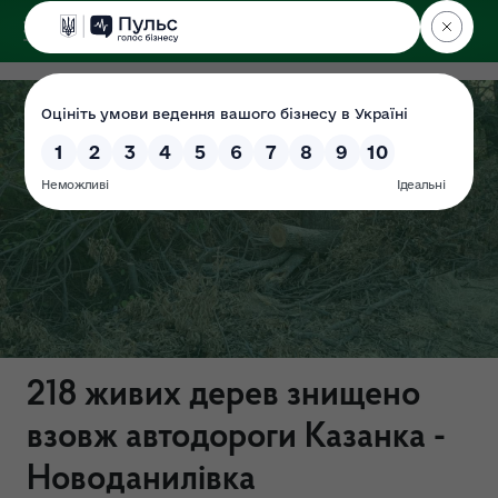
ДЕРЖЕКОІНСПЕКЦІЯ
218 живих дерев знищено
взовж автодороги Казанка -
Новоданилівка