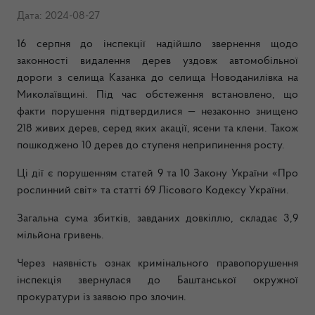
Дата: 2024-08-27
16 серпня до інспекції надійшло звернення щодо
законності видалення дерев уздовж автомобільної
дороги з селища Казанка до селища Новоданилівка на
Миколаївщині. Під час обстеження встановлено, що
факти порушення підтвердилися — незаконно знищено
218 живих дерев, серед яких акації, ясени та клени. Також
пошкоджено 10 дерев до ступеня неприпинення росту.
Ці дії є порушенням статей 9 та 10 Закону України «Про
рослинний світ» та статті 69 Лісового Кодексу України.
Загальна сума збитків, завданих довкіллю, складає 3,9
мільйона гривень.
Через наявність ознак кримінального правопорушення
інспекція звернулася до Баштанської окружної
прокуратури із заявою про злочин.