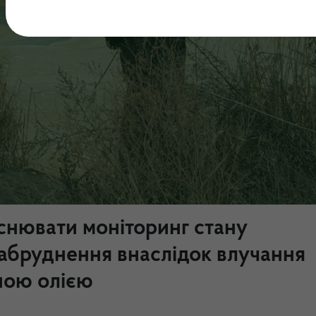
снювати моніторинг стану
забруднення внаслідок влучання
ною олією