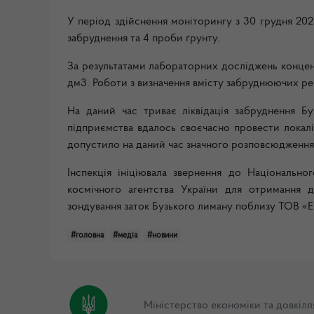
У період здійснення моніторингу з 30 грудня 202
забруднення та 4 проби ґрунту.
За результатами лабораторних досліджень концентр
дм3. Роботи з визначення вмісту забруднюючих ре
На даний час триває ліквідація забруднення Б
підприємства вдалось своєчасно провести локал
допустило на даний час значного розповсюдження 
Інспекція ініціювала звернення до Національно
космічного агентства України для отримання до
зондування заток Бузького лиману поблизу ТОВ «Е
#головна
#медіа
#новини
Міністерство економіки та довкілл