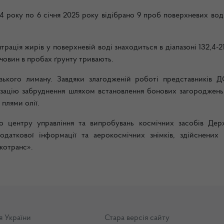
4 року по 6 січня 2025 року відібрано 9 проб поверхневих вод
ація жирів у поверхневій воді знаходиться в діапазоні 132,4-2
човин в
пробах ґрунту тривають.
узького лиману. Завдяки злагодженій роботі представників 
ізацію забруднення шляхом встановлення бонових загороджень
плями олії.
го центру управління та випробувань космічних засобів Дер
даткової інформації та аерокосмічних знімків, здійснених 
котранс».
я України
Стара версія сайту