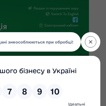
Людям із порушенням зору
Switch To English
ія
Електронний кабінет
ФОРМАЦІЯ
НОВИНИ
ЕКОЗАГРОЗА