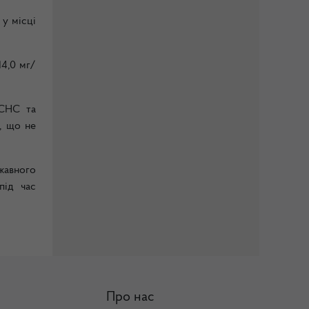
 у місці
14,0 мг/
ДСНС та
, що не
жавного
під час
Про нас