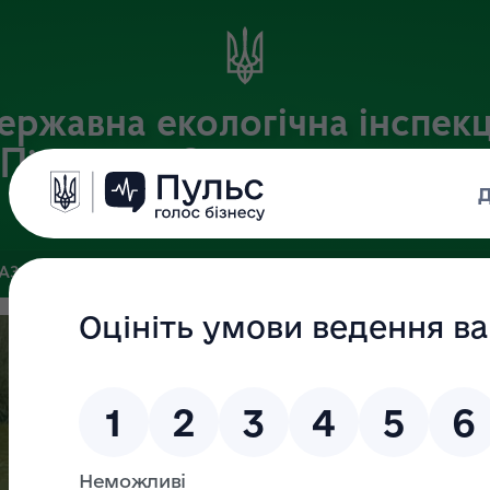
ержавна екологічна інспекц
Південно-Західного округу
Офіційний веб-портал Державної екологічної інспекції України
БАЗА
ЗВ’ЯЗКИ ІЗ ГРОМАДСЬКІСТЮ ТА ЗМІ
ПУБЛІЧНА ІН