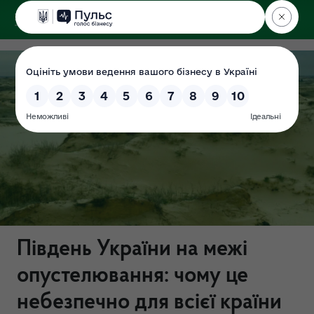
ДЕРЖЕКОІНСПЕКЦІЯ
Південь України на межі
опустелювання: чому це
небезпечно для всієї країни