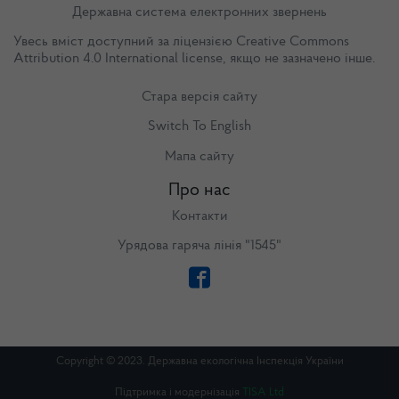
Державна система електронних звернень
Увесь вміст доступний за ліцензією
Creative Commons
Attribution 4.0 International license
, якщо не зазначено інше.
Стара версія сайту
Switch To English
Мапа сайту
Про нас
Контакти
Урядова гаряча лінія "1545"
Copyright © 2023. Державна екологічна Інспекція України
Підтримка і модернізація
TISA Ltd