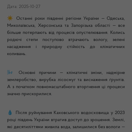
Дата: 2025-10-27
☀
️ Останні роки південні регіони України — Одеська,
Миколаївська, Херсонська та Запорізька області — все
більше потерпають від процесів опустелювання. Колись
родючі степи поступово втрачають вологу, зелені
насадження і природну стійкість до кліматичних
коливань.
🌬
Основні причини — кліматичні зміни, надмірне
землеробство, вирубка лісосмуг та виснаження ґрунтів.
А з початком повномасштабного вторгнення ці процеси
значно прискорилися.
💧
Після руйнування Каховського водосховища у 2023
році південь України втратив доступ до зрошення. Землі,
які десятиліттями живила вода, залишилися без вологи —