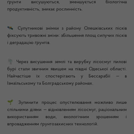
ґрунти висушуються, зменшується біологічна
продуктивність, зникає рослинність.
🛰
Супутникові знімки з району Олешківських пісків
фіксують тривожні зміни: збільшення площ сипучих пісків
і деградацію ґрунтів.
🌪
Через висушення землі та вирубку лісосмуг пилові
бурі стали звичним явищем на півдні Одеської області.
Найчастіше їх спостерігають у Бессарабії — в
Ізмаїльському та Болградському районах.
🌱
Зупинити процес опустелювання можливо лише
спільними діями — відновленням лісосмуг, раціональним
використанням води, екологічним зрошенням і
впровадженням ґрунтозахисних технологій.