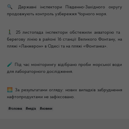
🔍
Державні інспектори Південно-Західного округу
продовжують контроль узбережжя Чорного моря.
🚶
‍♂️ 25 листопада інспектори обстежили акваторію та
берегову лінію в районі 16 станції Великого Фонтану, на
пляжі «Ланжерон» в Одесі та на пляжі «Фонтанка».
🧪
Під час моніторингу відібрано проби морської води
для лабораторного дослідження.
🌅
За результатами огляду: нових випадків забруднення
нафтопродуктами не зафіксовано.
#головна
#медіа
#новини