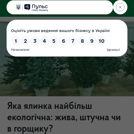
ДЕРЖЕКОІНСПЕКЦІЯ
Яка ялинка найбільш
екологічна: жива, штучна чи
в горщику?