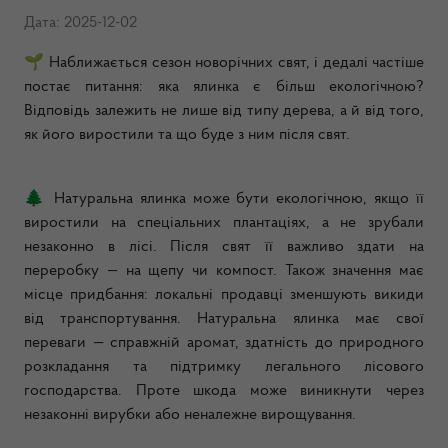
Дата: 2025-12-02
🌱
Наближається сезон новорічних свят, і дедалі частіше
постає питання: яка ялинка є більш екологічною?
Відповідь залежить не лише від типу дерева, а й від того,
як його виростили та що буде з ним після свят.
🌲
Натуральна ялинка може бути екологічною, якщо її
виростили на спеціальних плантаціях, а не зрубали
незаконно в лісі. Після свят її важливо здати на
переробку — на щепу чи компост. Також значення має
місце придбання: локальні продавці зменшують викиди
від транспортування. Натуральна ялинка має свої
переваги — справжній аромат, здатність до природного
розкладання та підтримку легального лісового
господарства. Проте шкода може виникнути через
незаконні вирубки або неналежне вирощування.