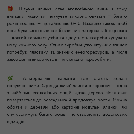
🎁
Штучна ялинка стає екологічною лише в тому
випадку, якщо ви плануєте використовувати її багато
років поспіль — щонайменше 8–10. Важливо також, щоб
вона була виготовлена з безпечних матеріалів. Її перевага
— довгий термін служби та відсутність потреби купувати
нову кожного року. Однак виробництво штучних ялинок
потребує пластику та значних енергоресурсів, а після
завершення використання їх складно переробити.
🌿
Альтернативні варіанти теж стають дедалі
популярнішими. Оренда живої ялинки в горщику — одна
з найбільш екологічних опцій, адже дерево після свят
повертається до розсадника й продовжує рости. Можна
обрати й дерев'яні або картонні модульні ялинки, які
слугуватимуть багато років і не створюють додаткових
відходів.