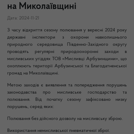
на Миколаївщині
Дата: 2024-11-21
З часу відкриття сезону полювання у вересні 2024 року
державні інспектори з охорони навколишнього
природного середовища Південно-Західного округу
проводять регулярні природоохоронні заходи в
мисливських угіддях ТОВ «Мисливці Арбузинщини», що
охоплюють території Арбузинської та Благодатненської
громад на Миколаївщині.
Метою заходів є виявлення та попередження порушень
законодавства про мисливське господарство та
полювання. Від початку сезону зафіксовано низку
порушень, серед яких:
Полювання без дійсного дозволу на мисливську зброю.
Використання немисливської пневматичної зброї.