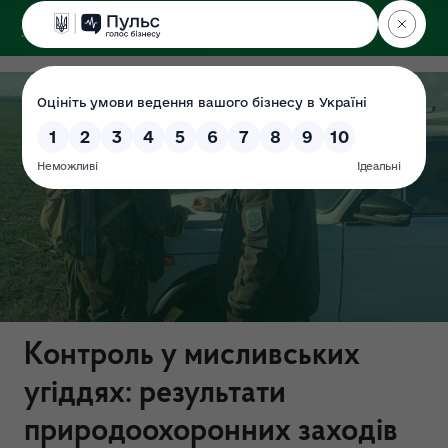
ДЕРЖЕКОІНСПЕКЦІЯ
Контроль у мисливських
угіддях: результати
природоохоронних заходів