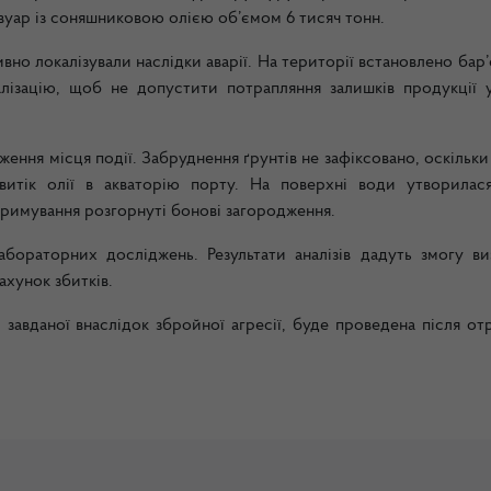
уар із соняшниковою олією об’ємом 6 тисяч тонн.
 локалізували наслідки аварії. На території встановлено бар’
лізацію, щоб не допустити потрапляння залишків продукції 
ення місця події. Забруднення ґрунтів не зафіксовано, оскільки
витік олії в акваторію порту. На поверхні води утворилас
тримування розгорнуті бонові загородження.
абораторних досліджень. Результати аналізів дадуть змогу ви
ахунок збитків.
авданої внаслідок збройної агресії, буде проведена після от