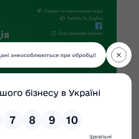
Людям із порушенням зору
Switch To English
ія
Електронний кабінет
ФОРМАЦІЯ
НОВИНИ
ЕКОЗАГРОЗА