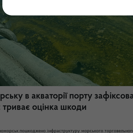
рську в акваторії порту зафіксов
: триває оцінка шкоди
орноморськ пошкоджено інфраструктуру морського торговельног