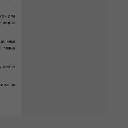
єри для
у водне
 ділянка
я пляма
значити
римання