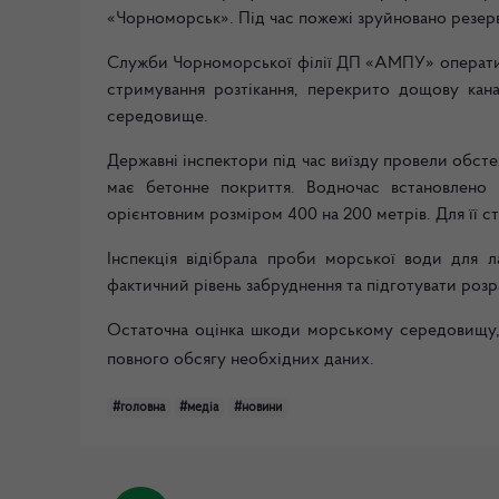
«Чорноморськ». Під час пожежі зруйновано резерв
Служби Чорноморської філії ДП «АМПУ» оперативно
стримування розтікання, перекрито дощову кана
середовище.
Державні інспектори під час виїзду провели обстеж
має бетонне покриття. Водночас встановлено 
орієнтовним розміром 400 на 200 метрів. Для її с
Інспекція відібрала проби морської води для л
фактичний рівень забруднення та підготувати розр
Остаточна оцінка шкоди морському середовищу, з
повного обсягу необхідних даних.
#головна
#медіа
#новини