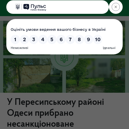
ДЕРЖЕКОІНСПЕКЦІЯ
У Пересипському районі
Одеси прибрано
несанкціоноване