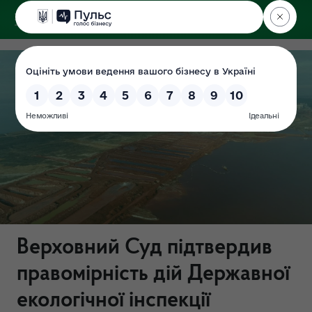
ДЕРЖЕКОІНСПЕКЦІЯ
Верховний Суд підтвердив
правомірність дій Державної
екологічної інспекції