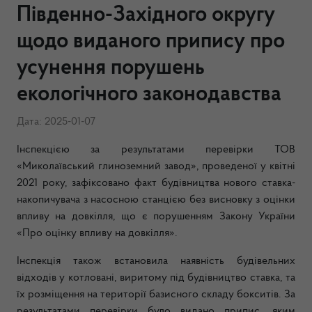
Південно-Західного округу
щодо виданого припису про
усунення порушень
екологічного законодавства
Дата: 2025-01-07
Інспекцією за результатами перевірки
ТОВ
«Миколаївський глиноземний завод», проведеної у квітні
2021 року, зафіксовано факт будівництва нового ставка-
накопичувача з насосною станцією без висновку з оцінки
впливу на довкілля, що є порушенням Закону України
«Про оцінку впливу на довкілля».
Інспекція також встановила наявність будівельних
відходів у котловані, виритому під будівництво ставка, та
їх розміщення на території базисного складу бокситів. За
результатами перевірки було видано припис, яким