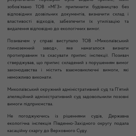
зобов’язано ТОВ «МГЗ» припинити будівництво без
відповідних дозвільних документів, визначити склад і
властивості відходів, забезпечити їх утилізацію та
видалення відповідно до екологічних вимог.
Позивачем у справі виступало ТОВ «Миколаївський
глиноземний завод», яке намагалося визнати
протиправним та скасувати припис інспекції. Позивач
стверджував, що припис складений з порушенням вимог
законодавства і містить взаємовиключні вимоги, які
неможливо виконати.
Миколаївський окружний адміністративний суд та П’ятий
апеляційний адміністративний суд задовольнили позовні
вимоги підприємства.
Не погоджуючись із рішеннями судів, Державна
екологічна інспекція Південно-Західного округу подала
касаційну скаргу до Верховного Суду.