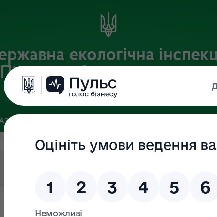
ержавна екологічна інспекц
Південно-Західного округу
Офіційний веб-портал Державної екологічної інспекції України
БАЗА
ЗВ’ЯЗКИ ІЗ ГРОМАДСЬКІСТЮ ТА ЗМІ
ПУБЛІЧНА ІН