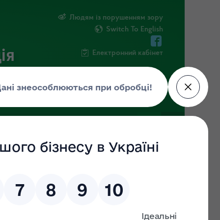
Людям із порушенням зору
Switch To English
ія
Електронний кабінет
ФОРМАЦІЯ
НОВИНИ
ЕКОЗАГРОЗА