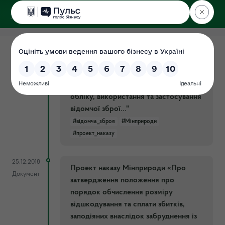
ДЕРЖЕКОІНСПЕКЦІЯ
25.12.2018
Проект наказу Мінприроди "Про
Документ
затвердження інструкції про порядок
придбання, перевезення, зберігання,
обліку, використання та застосування
відомчої зброї..."
#відомча_зброя
#Мінприроди
#проект_наказу
25.12.2018
Проект наказу Мінприроди «Про
Документ
затвердження положення про
порядок обчислення розміру
відшкодування та сплати збитків,
заподіяних внаслідок забруднення із