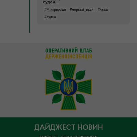
суден..."
#Мінприроди
#морські_води
#наказ
#судна
ДАЙДЖЕСТ НОВИН