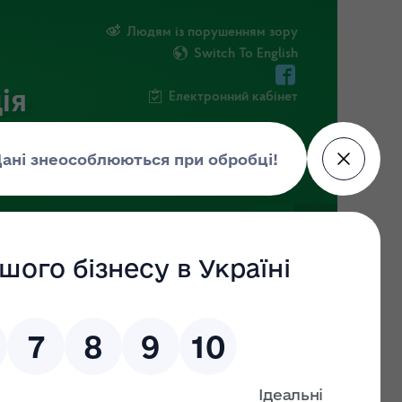
Людям із порушенням зору
Switch To English
ія
Електронний кабінет
ФОРМАЦІЯ
НОВИНИ
ЕКОЗАГРОЗА