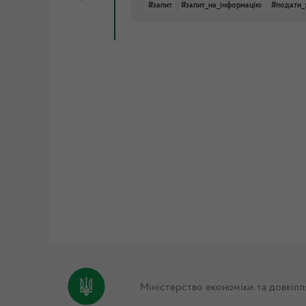
#запит
#запит_на_інформацію
#подати_
Міністерство економіки та довкілл