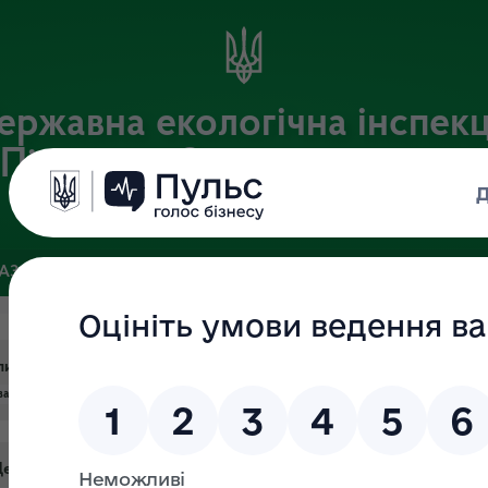
ержавна екологічна інспекц
Південно-Західного округу
Офіційний веб-портал Державної екологічної інспекції України
БАЗА
ЗВ’ЯЗКИ ІЗ ГРОМАДСЬКІСТЮ ТА ЗМІ
ПУБЛІЧНА ІН
питів
запит
#форма_запиту
ржавної екологічної інспекції України