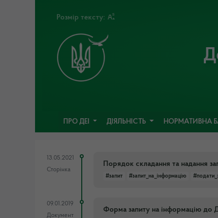
Розмір тексту:
Д
ПРО ДЕІ
ДІЯЛЬНІСТЬ
НОРМАТИВНА 
13.05.2021
Порядок складання та надання за
Сторінка
#запит
#запит_на_інформацію
#подати_
09.01.2019
Форма запиту на інформацію до Де
Документ