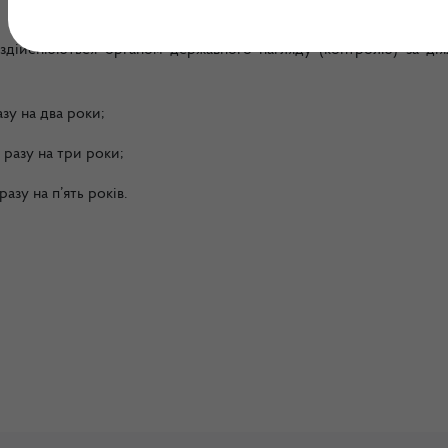
здійснюються органом державного нагляду (контролю) за дія
зу на два роки;
 разу на три роки;
азу на п’ять років.