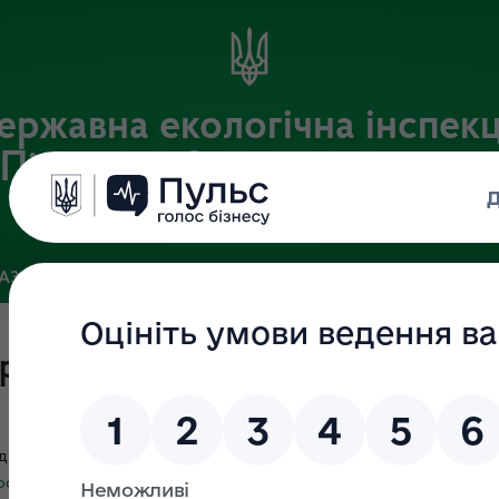
ержавна екологічна інспекц
Південно-Західного округу
Офіційний веб-портал Державної екологічної інспекції України
БАЗА
ЗВ’ЯЗКИ ІЗ ГРОМАДСЬКІСТЮ ТА ЗМІ
ПУБЛІЧНА ІН
рік
здійснення державного нагляду (контролю) (у відповідності 
сновні засади державного нагляду (контролю) у сфері господ