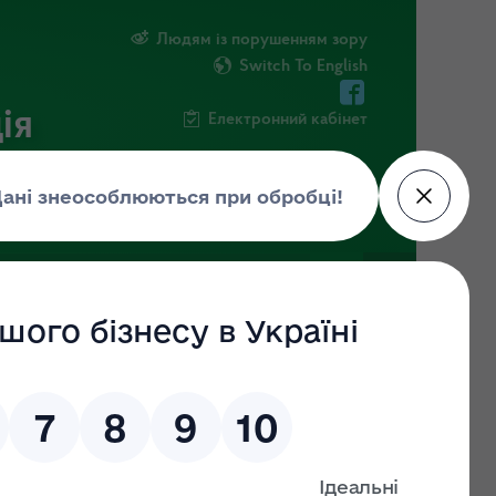
Людям із порушенням зору
Switch To English
ія
Електронний кабінет
ФОРМАЦІЯ
НОВИНИ
ЕКОЗАГРОЗА
до
статті
арської