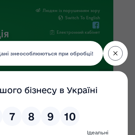
Людям із порушенням зору
Switch To English
ія
Електронний кабінет
ФОРМАЦІЯ
НОВИНИ
ЕКОЗАГРОЗА