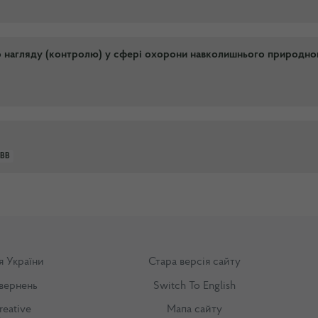
о нагляду (контролю) у сфері охорони навколишнього природно
ВВ
я України
Стара версія сайту
вернень
Switch To English
reative
Мапа сайту