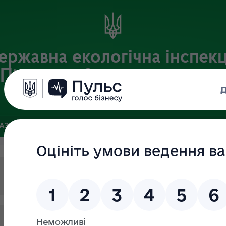
ержавна екологічна інспекц
Південно-Західного округу
Офіційний веб-портал Державної екологічної інспекції України
БАЗА
ЗВ’ЯЗКИ ІЗ ГРОМАДСЬКІСТЮ ТА ЗМІ
ПУБЛІЧНА ІН