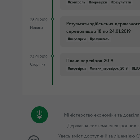
#контроль
#перевірки
#результати
28.01.2019
Результати здійснення державног
Новина
середовища з 18 по 24.01.2019
#перевірки
#результати
24.01.2019
Плани перевірок 2019
Сторінка
#перевірки
#плани_перевірок_2019
#ЦО
Міністерство економіки та довкілл
Державна система електронних з
Увесь вміст доступний за ліцензією
C