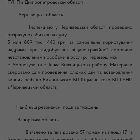
ГУНП в Дніпропетровській області.
Чернівецька область
Інспекцією у Чернівецькій області проведено
розрахунок збитків на суму
5 млн 809 тис. 440 грн. за самовільне користування
надрами при видобуванні піщано-гравійної сировини
невстановленими особами в руслі р. Черемош між
с. Чорногузи та с. Іспас Вижницького району. Матеріали
скеровано для проведення слідчих дій та встановлення
винних осіб до Вижницького ВП Кіцманського ВП ГУНП
в Чернівецькій області.
Найбільш резонансні події за тиждень
Запорізька область
Виявлено та ліквідовано 57 пожеж на площі 17 га