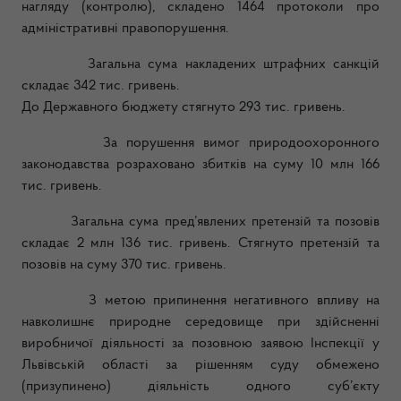
нагляду (контролю), складено 1464 протоколи про
адміністративні правопорушення.
Загальна сума накладених штрафних санкцій
складає
342
тис. гривень.
До Державного бюджету стягнуто
293
тис. гривень.
За порушення вимог природоохоронного
законодавства розраховано збитків на суму 10 млн 166
тис. гривень.
Загальна сума пред’явлених претензій та позовів
складає 2 млн 136 тис. гривень. Стягнуто претензій та
позовів на суму
370
тис. гривень.
З метою припинення негативного впливу на
навколишнє природне середовище при здійсненні
виробничої діяльності за позовною заявою Інспекції у
Львівській області за рішенням суду обмежено
(призупинено) діяльність одного суб’єкту