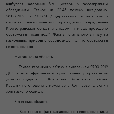
відбулося загоряння 3-х цистерн з газозаправним
обладнанням. Станом на 22.45 пожежу ліквідовано.
28.03.2019 та 29.03.2019 державними інспекторами з
охорони навколишнього природного середовища
Кіровоградської області з виїздом на місце проведено
обстеження місця події. Фактів негативного впливу на
навколишнє природне середовище під час обстеження
не встановлено.
Миколаївська область
Триває карантин у зв’язку з виявленням 07.03.2019
ДНК вірусу африканської чуми свиней у приватному
домогосподарстві с. Котляреве, Вітовського району.
Карантин оголошено в межах села Котляреве та 3-х км
зоні навколо селища.
Рівненська область
Зафіксовано факт випалювання невстановленими