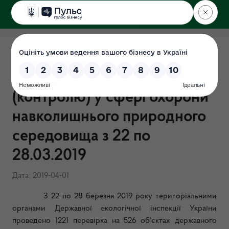
ДЕРЖЕКОІНСПЕКЦІЯ
Результати здійснення
державного нагляду
(контролю) у сфері охорони
навколишнього природного
середовища з 22 по
28.03.2019
Дата: 2019-04-01
З 22 по 28 березня 2019 року територіальними
органами Державної екологічної інспекції України
проведено 1221 перевірка на 526 об’єктах державного