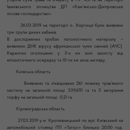
(горіла суха трава та очерет), в т.ч.: 4,6 га на території
Іванівського лісництва ДП «Кам’янсько-Дніпровське
лісове господарство».
26.03.2019 на території о. Хортиця були виявлені
три трупи диких кабанів.
В досліджених пробах патологічного матеріалу –
виявлено ДНК вірусу африканської чуми свиней (АЧС).
Карантин оголошено у 3-х км зоні захисту від
епізоотичного осередку та 10-ти км зона нагляду.
Київська область
Виявлено та ліквідовано 261 пожежу трав’яного
настилу на загальній площі 339,670 га та 3 загорання
торфу на загальній площі 0,21 га.
Кіровоградська область
27.03.2019 у м. Кропивницький по вул. Київський на
автомобільній стоянці ПП «Татіус» близько 20.00 год.