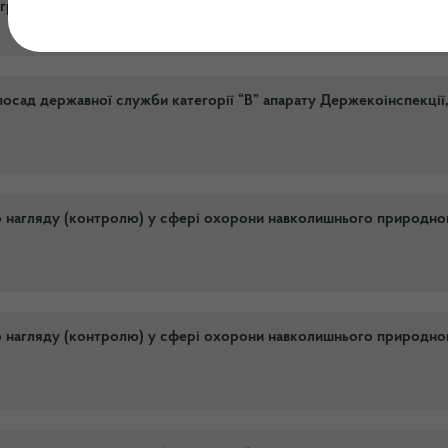
 грудня 2019 року
 посад державної служби категорії “В” апарату Держекоінспекції
о нагляду (контролю) у сфері охорони навколишнього природно
о нагляду (контролю) у сфері охорони навколишнього природно