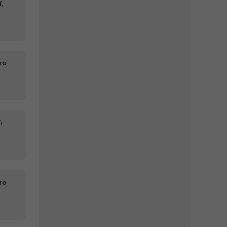
,
го
ї
го