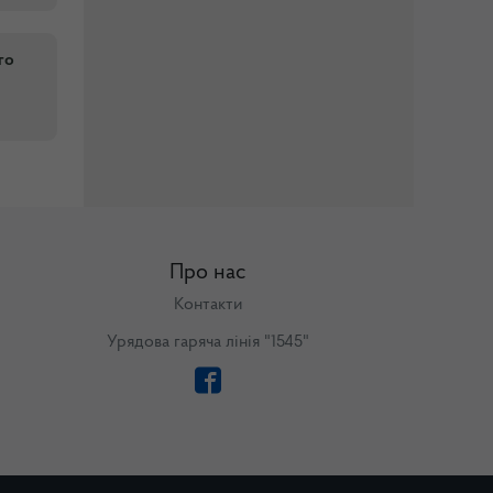
го
Про нас
Контакти
Урядова гаряча лінія "1545"