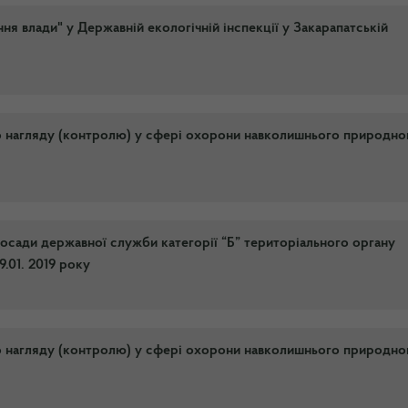
ня влади" у Державній екологічній інспекції у Закарапатській
о нагляду (контролю) у сфері охорони навколишнього природно
посади державної служби категорії “Б” територіального органу
.01. 2019 року
о нагляду (контролю) у сфері охорони навколишнього природно