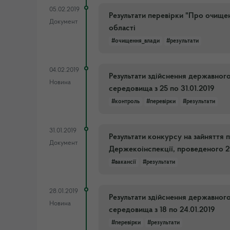
05.02.2019
Результати перевірки "Про очищен
Документ
області
#очищення_влади
#результати
04.02.2019
Результати здійснення державног
Новина
середовища з 25 по 31.01.2019
#контроль
#перевірки
#результати
31.01.2019
Результати конкурсу на зайняття 
Документ
Держекоінспекції, проведеного 29
#вакансії
#результати
28.01.2019
Результати здійснення державног
Новина
середовища з 18 по 24.01.2019
#перевірки
#результати