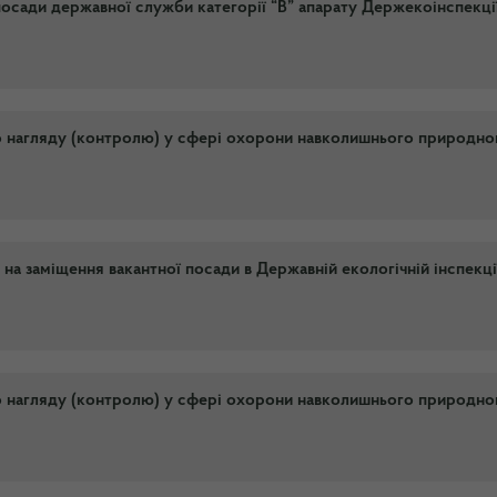
посади державної служби категорії “В” апарату Держекоінспекції
о нагляду (контролю) у сфері охорони навколишнього природно
на заміщення вакантної посади в Державній екологічній інспекці
о нагляду (контролю) у сфері охорони навколишнього природно