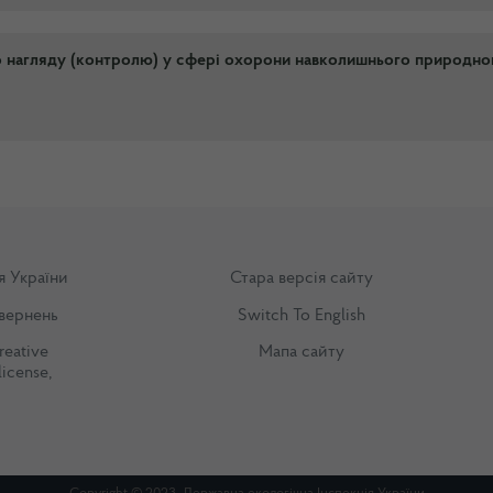
о нагляду (контролю) у сфері охорони навколишнього природно
я України
Стара версія сайту
вернень
Switch To English
reative
Мапа сайту
license
,