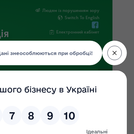
Людям із порушенням зору
Switch To English
ія
Електронний кабінет
ФОРМАЦІЯ
НОВИНИ
ЕКОЗАГРОЗА
го