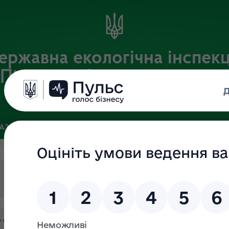
ержавна екологічна інспекц
Південно-Західного округу
Офіційний веб-портал Державної екологічної інспекції України
БАЗА
ЗВ’ЯЗКИ ІЗ ГРОМАДСЬКІСТЮ ТА ЗМІ
ПУБЛІЧНА ІН
о нагляду (контролю) у сфері охорони навколишнього природно